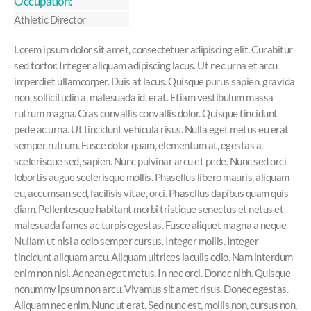
Occupation:
Athletic Director
Lorem ipsum dolor sit amet, consectetuer adipiscing elit. Curabitur
sed tortor. Integer aliquam adipiscing lacus. Ut nec urna et arcu
imperdiet ullamcorper. Duis at lacus. Quisque purus sapien, gravida
non, sollicitudin a, malesuada id, erat. Etiam vestibulum massa
rutrum magna. Cras convallis convallis dolor. Quisque tincidunt
pede ac urna. Ut tincidunt vehicula risus. Nulla eget metus eu erat
semper rutrum. Fusce dolor quam, elementum at, egestas a,
scelerisque sed, sapien. Nunc pulvinar arcu et pede. Nunc sed orci
lobortis augue scelerisque mollis. Phasellus libero mauris, aliquam
eu, accumsan sed, facilisis vitae, orci. Phasellus dapibus quam quis
diam. Pellentesque habitant morbi tristique senectus et netus et
malesuada fames ac turpis egestas. Fusce aliquet magna a neque.
Nullam ut nisi a odio semper cursus. Integer mollis. Integer
tincidunt aliquam arcu. Aliquam ultrices iaculis odio. Nam interdum
enim non nisi. Aenean eget metus. In nec orci. Donec nibh. Quisque
nonummy ipsum non arcu. Vivamus sit amet risus. Donec egestas.
Aliquam nec enim. Nunc ut erat. Sed nunc est, mollis non, cursus non,